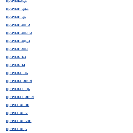
прачыкаць
прачыніцца
прачыніць
прачынанне
прачынаньне
прачынацца
прачынены
прачыстка
прачысты
прачысціць
прачысценскі
прачысьціць
прачысьценскі
прачытанне
прачытаны
прачытаньне
прачытаць