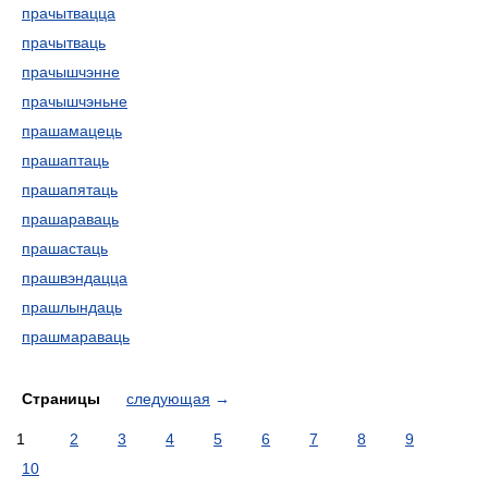
прачытвацца
прачытваць
прачышчэнне
прачышчэньне
прашамацець
прашаптаць
прашапятаць
прашараваць
прашастаць
прашвэндацца
прашлындаць
прашмараваць
Страницы
следующая
→
1
2
3
4
5
6
7
8
9
10