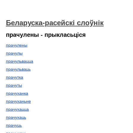
Беларуска-расейскі слоўнік
прачулены - прыкласьціся
прачулены
прачулы
прачульвацца
прачульваць
прачутка
прачуты
прачуханка
прачуханьне
прачухацца
прачухаць
прачуць